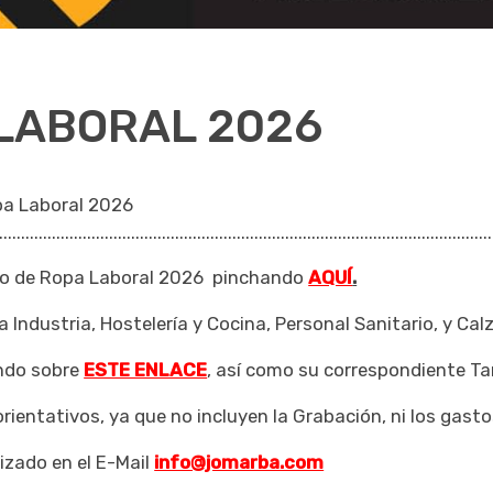
 LABORAL 2026
pa Laboral 2026
................................................................................................................
go de Ropa Laboral 2026 pinchando
AQUÍ
.
Industria, Hostelería y Cocina, Personal Sanitario, y Cal
ando sobre
ESTE ENLACE
, así como su correspondiente Ta
rientativos, ya que no incluyen la Grabación, ni los gastos
izado en el E-Mail
info@jomarba.com