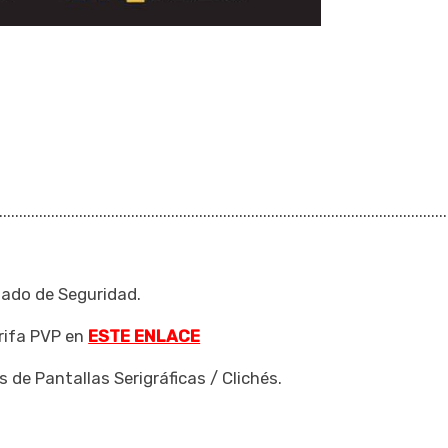
................................................................................................................
zado de Seguridad.
rifa PVP en
ESTE ENLACE
 de Pantallas Serigráficas / Clichés.