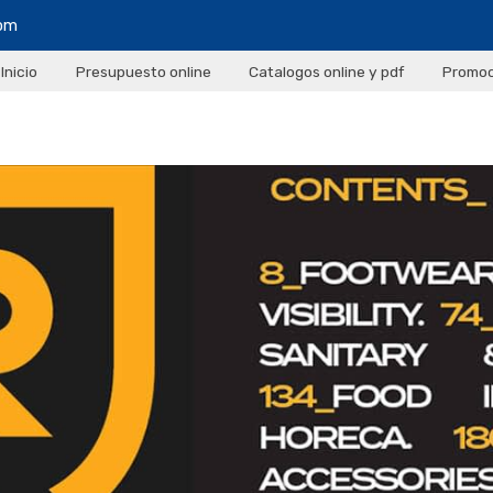
com
Inicio
Presupuesto online
Catalogos online y pdf
Promoc