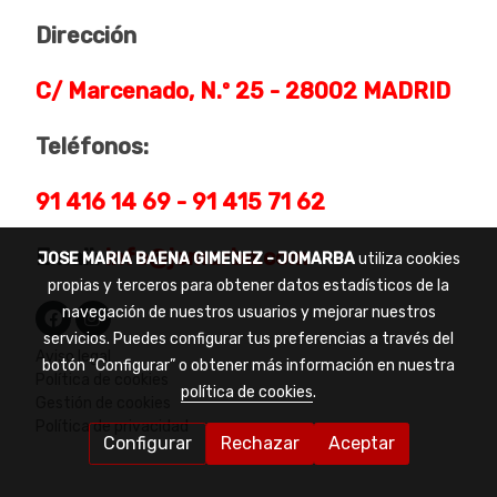
Dirección
C/ Marcenado, N.º 25 - 28002 MADRID
Teléfonos:
91 416 14 69 - 91 415 71 62
Email:
info@jomarba.com
JOSE MARIA BAENA GIMENEZ - JOMARBA
utiliza cookies
propias y terceros para obtener datos estadísticos de la
navegación de nuestros usuarios y mejorar nuestros
servicios. Puedes configurar tus preferencias a través del
Aviso legal
botón “Configurar” o obtener más información en nuestra
Política de cookies
política de cookies
.
Gestión de cookies
Política de privacidad
Configurar
Rechazar
Aceptar