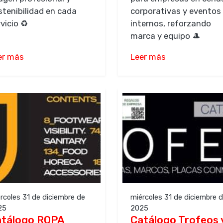
stenibilidad en cada
corporativas y eventos
vicio ♻️
internos, reforzando
marca y equipo 🎩
er más
Leer más
rcoles 31 de diciembre de
miércoles 31 de diciembre 
25
2025
atálogo ROPA
Catálogo Trofeos 