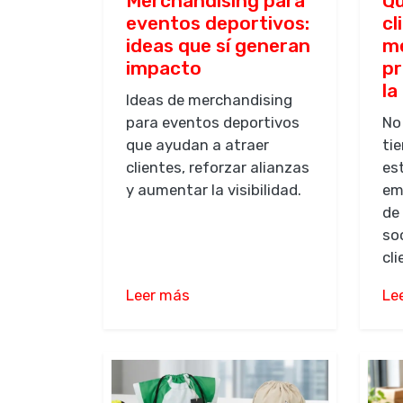
Merchandising para
Qu
eventos deportivos:
cl
ideas que sí generan
me
impacto
p
la
Ideas de merchandising
para eventos deportivos
No
que ayudan a atraer
ti
clientes, reforzar alianzas
es
y aumentar la visibilidad.
em
de
so
cli
Leer más
Le