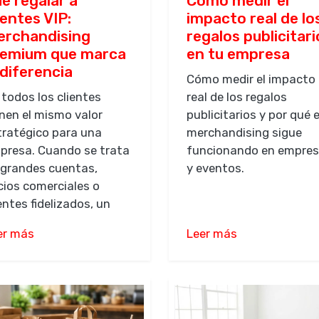
é regalar a
Cómo medir el
ientes VIP:
impacto real de lo
rchandising
regalos publicitari
remium que marca
en tu empresa
 diferencia
Cómo medir el impacto
 todos los clientes
real de los regalos
enen el mismo valor
publicitarios y por qué e
tratégico para una
merchandising sigue
presa. Cuando se trata
funcionando en empre
 grandes cuentas,
y eventos.
cios comerciales o
entes fidelizados, un
er más
Leer más