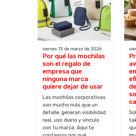
viernes 13 de marzo de 2026
vie
Por qué las mochilas
Pr
son el regalo de
aw
empresa que
em
ninguna marca
ef
quiere dejar de usar
de
so
Las mochilas corporativas
ca
son mucho más que un
detalle: generan visibilidad
So
real, uso diario y vínculo
ta
con tu marca. Aquí te
qu
contamos por qué
im