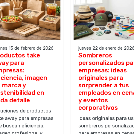
rnes 13 de febrero de 2026
jueves 22 de enero de 202
oductos take
Sombreros
ay para
personalizados pa
presas:
empresas: ideas
iciencia, imagen
originales para
 marca y
sorprender a tus
stenibilidad en
empleados en cen
da detalle
y eventos
corporativos
luciones de productos
ke away para empresas
Ideas originales para us
e buscan eficiencia,
sombreros personaliza
agen profesional y
para empresas en cena