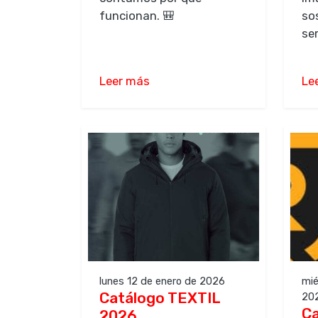
funcionan. 🎒
so
ser
Leer más
Le
lunes 12 de enero de 2026
mié
Catálogo TEXTIL
20
C
2026