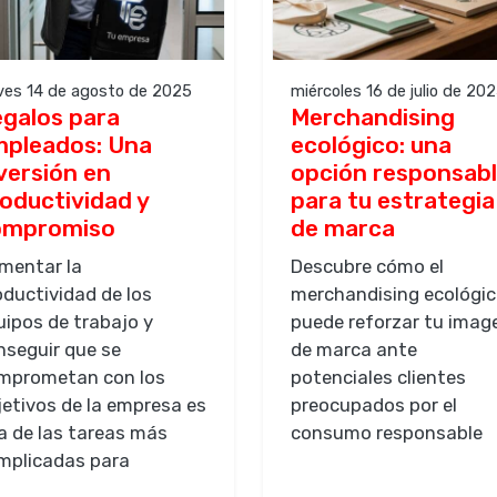
ves 14 de agosto de 2025
miércoles 16 de julio de 20
galos para
Merchandising
pleados: Una
ecológico: una
versión en
opción responsab
oductividad y
para tu estrategia
ompromiso
de marca
mentar la
Descubre cómo el
oductividad de los
merchandising ecológi
uipos de trabajo y
puede reforzar tu imag
nseguir que se
de marca ante
mprometan con los
potenciales clientes
jetivos de la empresa es
preocupados por el
a de las tareas más
consumo responsable
mplicadas para