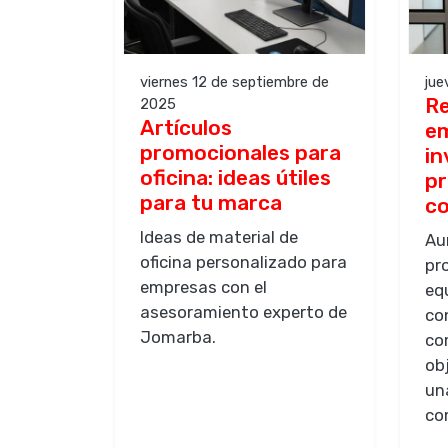
viernes 12 de septiembre de
jue
Re
2025
Artículos
em
promocionales para
in
oficina: ideas útiles
pr
para tu marca
c
Ideas de material de
Au
oficina personalizado para
pr
empresas con el
eq
asesoramiento experto de
co
Jomarba.
co
ob
un
co